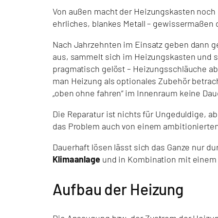
Von außen macht der Heizungskasten noch ei
ehrliches, blankes Metall – gewissermaßen d
Nach Jahrzehnten im Einsatz geben dann g
aus, sammelt sich im Heizungskasten und s
pragmatisch gelöst – Heizungsschläuche abk
man Heizung als optionales Zubehör betrach
„oben ohne fahren“ im Innenraum keine Daue
Die Reparatur ist nichts für Ungeduldige, a
das Problem auch von einem ambitionierte
Dauerhaft lösen lässt sich das Ganze nur 
Klimaanlage
und in Kombination mit eine
Aufbau der Heizung
Die Ansaugung bzw. der Zustrom der Heizungs