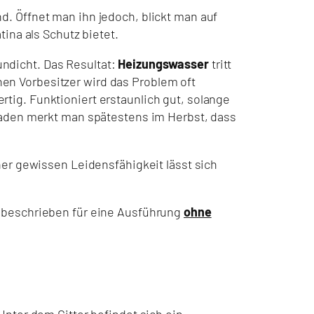
. Öffnet man ihn jedoch, blickt man auf
ina als Schutz bietet.
undicht. Das Resultat:
Heizungswasser
tritt
en Vorbesitzer wird das Problem oft
ig. Funktioniert erstaunlich gut, solange
raden merkt man spätestens im Herbst, dass
ner gewissen Leidensfähigkeit lässt sich
z beschrieben für eine Ausführung
ohne
Unter dem Gitter befindet sich ein