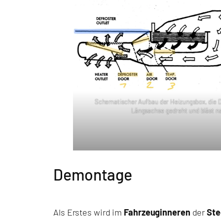
Schematischer Aufbau der Heizungsbox, die De
Längsachse gedreht und bläst n
Demontage
Als Erstes wird im
Fahrzeuginneren
der
Ste