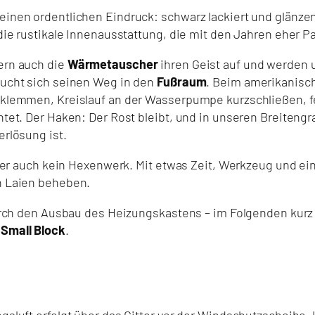
nen ordentlichen Eindruck: schwarz lackiert und glänzend
ie rustikale Innenausstattung, die mit den Jahren eher Pat
ern auch die
Wärmetauscher
ihren Geist auf und werden 
ucht sich seinen Weg in den
Fußraum
. Beim amerikanisch
lemmen, Kreislauf an der Wasserpumpe kurzschließen, fert
tet. Der Haken: Der Rost bleibt, und in unseren Breiteng
rlösung ist.
ber auch kein Hexenwerk. Mit etwas Zeit, Werkzeug und ei
n Laien beheben.
durch den Ausbau des Heizungskastens – im Folgenden kur
m
Small Block
.
luft erfolgt über das Gitter vor der Windschutzscheibe. 