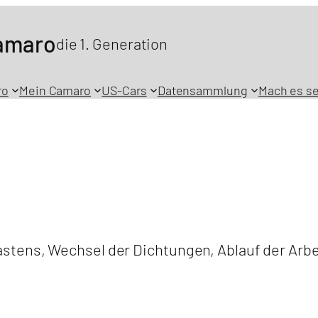
Camaro
die 1. Generation
ro
Mein Camaro
US-Cars
Datensammlung
Mach es se
n
tens, Wechsel der Dichtungen, Ablauf der Arbe