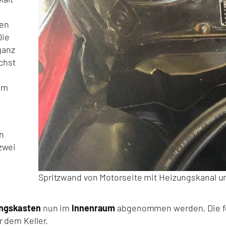
hen
Die
ganz
chst
em
n
zwei
Spritzwand von Motorseite mit Heizungskanal 
ngskasten
nun im
Innenraum
abgenommen werden. Die fol
r dem Keller.