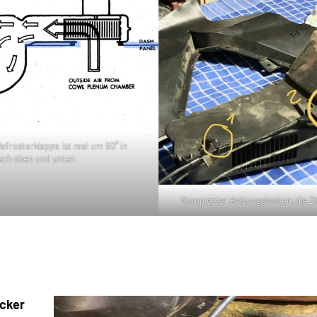
frosterklappe ist real um 90° in
ach oben und unten
Kompletter Heizungskasten, die Z
cker