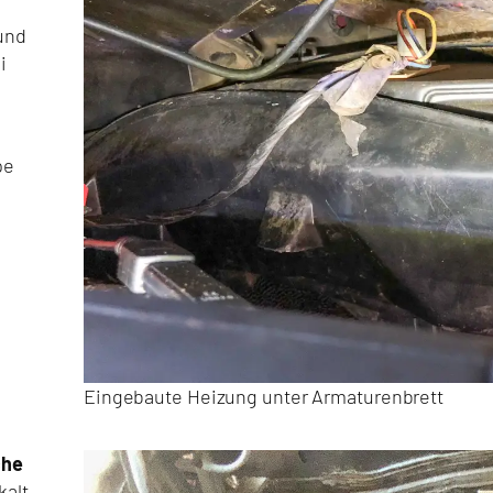
und
i
pe
Eingebaute Heizung unter Armaturenbrett
che
kalt