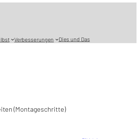
Dies und Das
lbst
Verbesserungen
iten (Montageschritte)