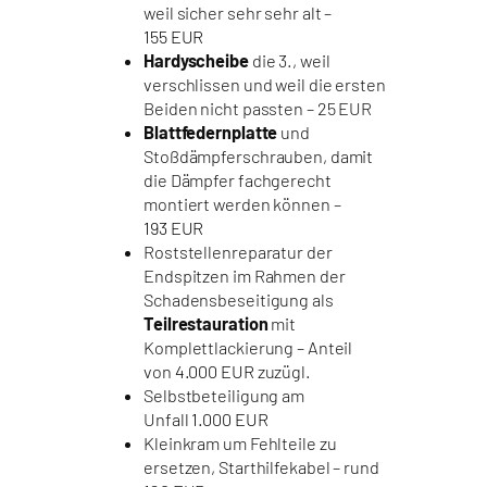
weil sicher sehr sehr alt –
155 EUR
Hardyscheibe
die 3., weil
verschlissen und weil die ersten
Beiden nicht passten – 25 EUR
Blattfedernplatte
und
Stoßdämpferschrauben, damit
die Dämpfer fachgerecht
montiert werden können –
193 EUR
Roststellenreparatur der
Endspitzen im Rahmen der
Schadensbeseitigung als
Teilrestauration
mit
Komplettlackierung – Anteil
von
4.000 EUR
zuzügl.
Selbstbeteiligung am
Unfall
1.000 EUR
Kleinkram um Fehlteile zu
ersetzen, Starthilfekabel – rund