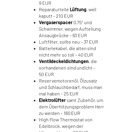
9 EUR
Reparaturteile
Lüftung
, weil
kaputt –
210 EUR
Vergaserspacer
0,75″ und
Schwimmer, wegen Aufteilung
Ansaugbrücke – 63 EUR
Luftfilter, sollte neu – 37 EUR
Batteriekabel, die alten sind
nicht mehr so toll – 40 EUR
Ventildeckeldichtungen
, die
vorhandenen sind undicht –
50 EUR
Reservemotorenöl, Ölzusatz
und Schlauchbedarf, muss man
mal haben – 25 EUR
Elektrolüfter
samt Zubehör, um
dem Überhitzungsproblem Herr
zu werden –
160 EUR
High Flow Thermostat von
Edelbrock, wegen der