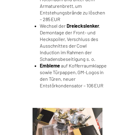
Armaturenbrett, um
Entstehungsbrände zu löschen
–
285 EUR
Wechsel der
Dreieckslenker
,
Demontage der Front- und
Heckspoiler, Verschluss des
Ausschnittes der Cowl
Induction im Rahmen der
Schadensbeseitigung s. o.
Embleme
auf Kofferraumklappe
sowie Türpappen, GM-Logos in
den Türen, neuer
Entstörkondensator – 106 EUR