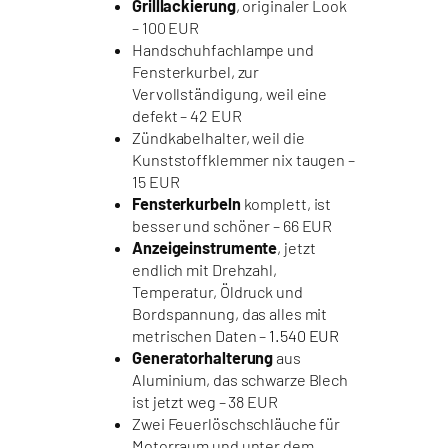
Grilllackierung
, originaler Look
– 100 EUR
Handschuhfachlampe und
Fensterkurbel, zur
Vervollständigung, weil eine
defekt – 42 EUR
Zündkabelhalter, weil die
Kunststoffklemmer nix taugen –
15 EUR
Fensterkurbeln
komplett, ist
besser und schöner – 66 EUR
Anzeigeinstrumente
, jetzt
endlich mit Drehzahl,
Temperatur, Öldruck und
Bordspannung, das alles mit
metrischen Daten –
1.540 EUR
Generatorhalterung
aus
Aluminium, das schwarze Blech
ist jetzt weg – 38 EUR
Zwei Feuerlöschschläuche für
Motorraum und unter dem