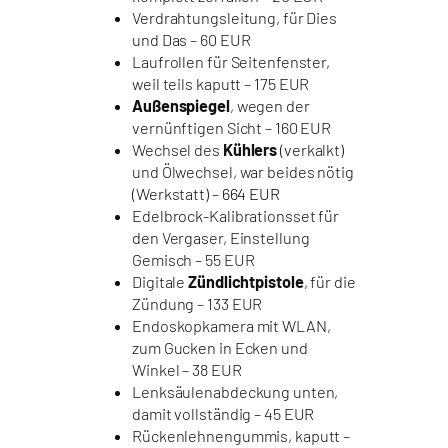
Verdrahtungsleitung, für Dies
und Das – 60 EUR
Laufrollen für Seitenfenster,
weil teils kaputt – 175 EUR
Außenspiegel
, wegen der
vernünftigen Sicht – 160 EUR
Wechsel des
Kühlers
(verkalkt)
und Ölwechsel, war beides nötig
(Werkstatt) –
664 EUR
Edelbrock-Kalibrationsset für
den Vergaser, Einstellung
Gemisch – 55 EUR
Digitale
Zündlichtpistole
, für die
Zündung – 133 EUR
Endoskopkamera mit WLAN,
zum Gucken in Ecken und
Winkel – 38 EUR
Lenksäulenabdeckung unten,
damit vollständig – 45 EUR
Rückenlehnengummis, kaputt –