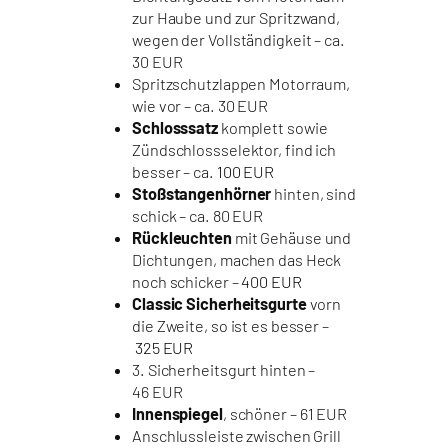
zur Haube und zur Spritzwand,
wegen der Vollständigkeit – ca.
30 EUR
Spritzschutzlappen Motorraum,
wie vor – ca. 30 EUR
Schlosssatz
komplett sowie
Zündschlossselektor, find ich
besser – ca.
100 EUR
Stoßstangenhörner
hinten, sind
schick – ca. 80 EUR
Rückleuchten
mit Gehäuse und
Dichtungen, machen das Heck
noch schicker –
400 EUR
Classic Sicherheitsgurte
vorn
die Zweite, so ist es besser –
325 EUR
3. Sicherheitsgurt hinten –
46 EUR
Innenspiegel
, schöner – 61 EUR
Anschlussleiste zwischen Grill