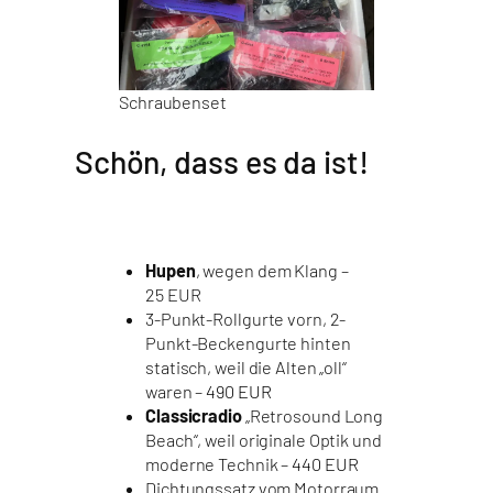
Schraubenset
Schön, dass es da ist!
Hupen
, wegen dem Klang –
25 EUR
3-Punkt-Rollgurte vorn, 2-
Punkt-Beckengurte hinten
statisch, weil die Alten „oll“
waren –
490 EUR
Classicradio
„Retrosound Long
Beach“, weil originale Optik und
moderne Technik –
440 EUR
Dichtungssatz vom Motorraum