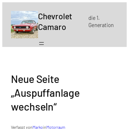
Zum
Inhalt
Chevrolet
die 1.
springen
Camaro
Generation
Neue Seite
„Auspuffanlage
wechseln“
Verfasst von
Marko
in
Motorraum