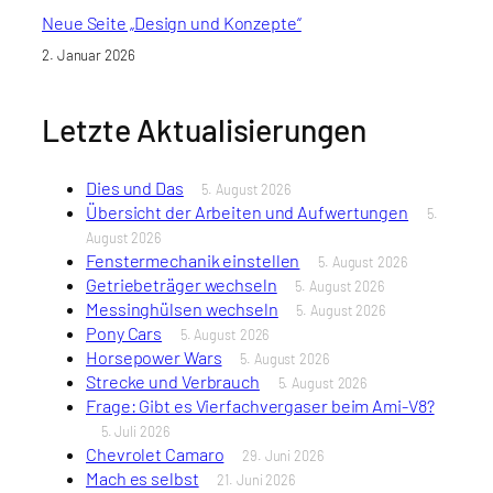
Neue Seite „Design und Konzepte“
2. Januar 2026
Letzte Aktualisierungen
Dies und Das
5. August 2026
Übersicht der Arbeiten und Aufwertungen
5.
August 2026
Fenstermechanik einstellen
5. August 2026
Getriebeträger wechseln
5. August 2026
Messinghülsen wechseln
5. August 2026
Pony Cars
5. August 2026
Horsepower Wars
5. August 2026
Strecke und Verbrauch
5. August 2026
Frage: Gibt es Vierfachvergaser beim Ami-V8?
5. Juli 2026
Chevrolet Camaro
29. Juni 2026
Mach es selbst
21. Juni 2026