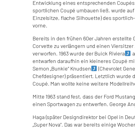
Entwicklung eines entsprechenden Coupés.
sportlichen Coupé umbauen ließ, wurde auf
Einzelsitze, flache Silhouette) des sportli
vorne.
Bereits in den frühen 60er Jahren erstellte
Corvette zu verlängern und einen Viersitz
verworfen. 1963 wurde der Buick Riviera
a
entwarfen daraufhin ein kleineres Coupé mi
Semon „Bunkie“ Knudsen
(Chevrolet Gener
Chefdesigner) präsentiert. Letztlich wurde 
Coupé. Man wollte keine weitere Modellrei
Mitte 1963 stand fest, dass der Ford Mustan
einen Sportwagen zu entwerfen. George Ang
Haga (später Designdirektor bei Opel in Deu
„
Super Nova
“. Das war bereits einige Woch