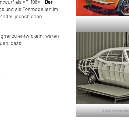
Entwurf als XP-196X –
Der
ngs und als Tonmodellen im
 Modell jedoch dann
gner zu entwickeln, waren
auen, dass
.
Drahtrahmen des