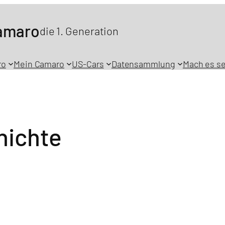
Camaro
die 1. Generation
ro
Mein Camaro
US-Cars
Datensammlung
Mach es se
hichte