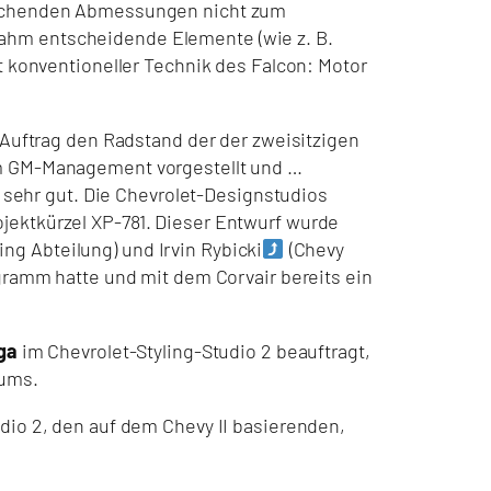
rechenden Abmessungen nicht zum
ahm entscheidende Elemente (wie z. B.
t konventioneller Technik des Falcon: Motor
n Auftrag den Radstand der der zweisitzigen
em GM-Management vorgestellt und …
 sehr gut. Die Chevrolet-Designstudios
jektkürzel XP-781. Dieser Entwurf wurde
ing Abteilung) und Irvin Rybicki
(Chevy
ogramm hatte und mit dem Corvair bereits ein
ga
im Chevrolet-Styling-Studio 2 beauftragt,
aums.
dio 2
, den auf dem
Chevy II
basierenden,