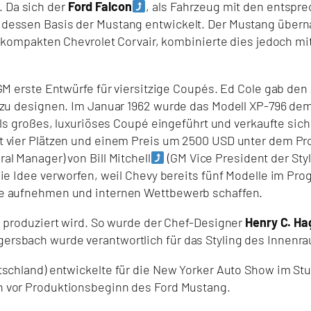
 Da sich der
Ford Falcon
, als Fahrzeug mit den entsp
 dessen Basis der Mustang entwickelt. Der Mustang übern
ch-kompakten Chevrolet Corvair, kombinierte dies jedoch mi
 GM erste Entwürfe für viersitzige Coupés. Ed Cole gab de
er zu designen. Im Januar 1962 wurde das Modell XP-796 d
ls großes, luxuriöses Coupé eingeführt und verkaufte sich
t vier Plätzen und einem Preis um 2500 USD unter dem Pro
al Manager) von Bill Mitchell
(GM Vice President der Styl
die Idee verworfen, weil Chevy bereits fünf Modelle im Pr
he aufnehmen und internen Wettbewerb schaffen.
g produziert wird. So wurde der Chef-Designer
Henry C. Ha
ersbach wurde verantwortlich für das Styling des Innenr
tschland) entwickelte
für die
New Yorker Auto Show im Stu
en vor Produktionsbeginn des Ford Mustang.