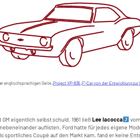
r englischsprachigen Seite „
Project XP-836 „F“-Car von der Entwicklung zur
 GM eigentlich selbst schuld. 1961 ließ
Lee Iacocca
vom 
nebeneinander auflisten. Ford hatte für jedes eigene Model
 als sportliches Coupé auf den Markt kam, fand er keine En