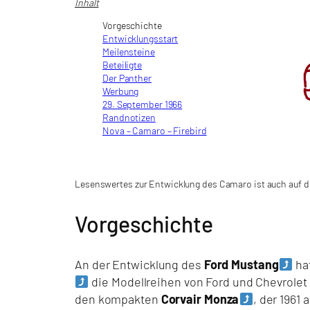
Inhalt
Vorgeschichte
Entwicklungsstart
Meilensteine
Beteiligte
Der Panther
Werbung
29. September 1966
Randnotizen
Nova – Camaro – Firebird
Lesenswertes zur Entwicklung des Camaro ist auch auf de
Vorgeschichte
An der Entwicklung des
Ford Mustang
hat
die Modellreihen von Ford und Chevrolet 
den kompakten
Corvair Monza
, der 1961