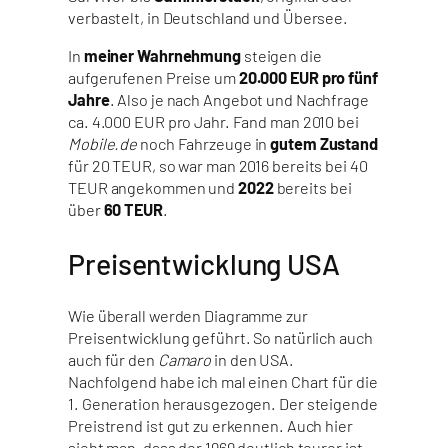
verbastelt, in Deutschland und Übersee.
In
meiner
Wahrnehmung
steigen die
aufgerufenen Preise um
20.000 EUR pro fünf
Jahre
. Also je nach Angebot und Nachfrage
ca. 4.000 EUR pro Jahr. Fand man 2010 bei
Mobile.de
noch Fahrzeuge in
gutem Zustand
für 20 TEUR, so war man 2016 bereits bei 40
TEUR angekommen und
2022
bereits bei
über
60 TEUR
.
Preisentwicklung USA
Wie überall werden Diagramme zur
Preisentwicklung geführt. So natürlich auch
auch für den
Camaro
in den USA.
Nachfolgend habe ich mal einen Chart für die
1. Generation herausgezogen. Der steigende
Preistrend ist gut zu erkennen. Auch hier
sieht man, dass der 1969 deutlich teurer ist,