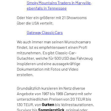
Smoky Mountains Traders in Maryville,
ebenfalls in Tennessee
Oder hier ein größerer mit 21 Showrooms
über die USA verteilt.
Gateway Classic Cars
Wo auch immer man seinen Wunschcamaro
findet, ist es empfehlenswert einen Profi
mitzunehmen. Es gibt Classic-Car-
Gutachter, welche für 500 USD das Fahrzeug
inspizieren und eine aussagekräftige
Dokumentation mit Fotos und Video
erstellen.
Grundsätzlich kursieren im Netz diverse
Angebote von 1967 bis 1969
Camaro
mit sehr
unterschiedlichen Preisen von 20 TEUR bis
130 TEUR, von
Gurken
bis Vollrestaurationen,
Survivor bis
Sammlerstück
, original oder