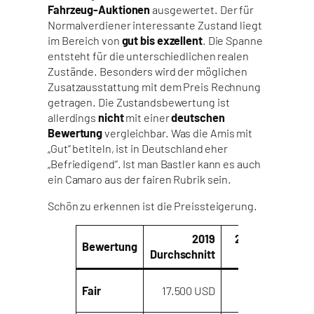
Fahrzeug-Auktionen
ausgewertet. Der für
Normalverdiener interessante Zustand liegt
im Bereich von
gut bis exzellent
. Die Spanne
entsteht für die unterschiedlichen realen
Zustände. Besonders wird der möglichen
Zusatzausstattung mit dem Preis Rechnung
getragen. Die Zustandsbewertung ist
allerdings
nicht
mit einer
deutschen
Bewertung
vergleichbar. Was die Amis mit
„Gut“ betiteln, ist in Deutschland eher
„Befriedigend“. Ist man Bastler kann es auch
ein Camaro aus der fairen Rubrik sein.
Schön zu erkennen ist die Preissteigerung.
2019
2019 bis
Bewertung
Durchschnitt
zu
Durch
35.100
Fair
17.500 USD
19.
USD