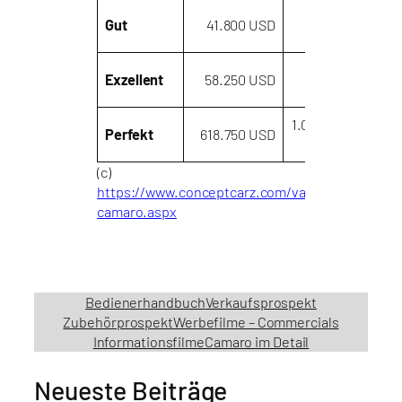
48.500
Gut
41.800 USD
45.
USD
68.000
Exzellent
58.250 USD
64.
USD
1.094.500
Perfekt
618.750 USD
624.
USD
(c)
https://www.conceptcarz.com/valuation/170/che
camaro.aspx
Bedienerhandbuch
Verkaufsprospekt
Zubehörprospekt
Werbefilme – Commercials
Informationsfilme
Camaro im Detail
Neueste Beiträge