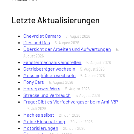
Letzte Aktualisierungen
Chevrolet Camaro
7. August 2026
Dies und Das
5. August 2026
Übersicht der Arbeiten und Aufwertungen
5.
August 2026
Fenstermechanik einstellen
5. August 2026
Getriebeträger wechseln
5. August 2026
Messinghülsen wechseln
5. August 2026
Pony Cars
5. August 2026
Horsepower Wars
5. August 2026
Strecke und Verbrauch
5. August 2026
Frage: Gibt es Vierfachvergaser beim Ami-V8?
5. Juli 2026
Mach es selbst
21. Juni 2026
Meine Einschätzung
20. Juni 2026
Motorisierungen
20. Juni 2026