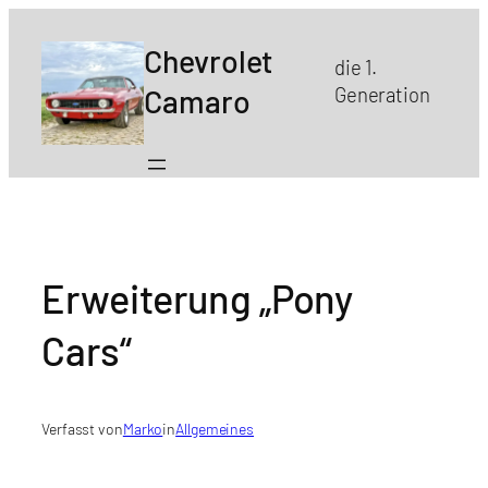
Zum
Inhalt
Chevrolet
die 1.
springen
Camaro
Generation
Erweiterung „Pony
Cars“
Verfasst von
Marko
in
Allgemeines