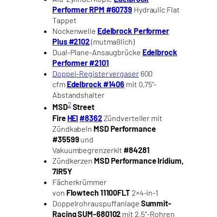
Performer RPM #60739
Hydraulic Flat
Tappet
Nockenwelle
Edelbrock Performer
Plus #2102
(mutmaßlich)
Dual-Plane-Ansaugbrücke
Edelbrock
Performer #2101
Doppel-Registervergaser
600
cfm
Edelbrock #1406
mit 0,75“-
Abstandshalter
2
MSD
Street
Fire
HEI
#8362
Zündverteiler mit
Zündkabeln
MSD Performance
#35599
und
Vakuumbegrenzerkit
#84281
Zündkerzen
MSD Performance Iridium,
7IR5Y
Fächerkrümmer
von
Flowtech
11100FLT
2×4-in-1
Doppelrohrauspuffanlage
Summit-
Racing SUM-680102
mit 2,5″-Rohren