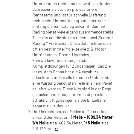
Unternehmen richtet sich sowohl an Hobby-
Schrauber als auch an professionelle
Rennteams und ist für schnelle Lieferung,
technische Unterstützung und einen sehr
umfangreichen Katalog bekannt. Summit
Racing bietet viele eigens zusammengestellte
Teilesets an, die sie unter dem Label „Summit
Racing™“ vertreiben. Diese Sets richten sich
oft an bestimmte Projekte wie z. B. Motor-
Umrüstungen, Brems-Upgrades,
Fahrwerksverbesserungen oder
Komplettlösungen für Zündanlagen. Das Ziel
ist es, dem Schrauber die Auswahl zu
erleichtern, indem alle für einen Umbau oder
eine Wartung benötigten Teile in einem Paket
geliefert werden. Diese Kits sind in der Regel
gut aufeinander abgestimmt und preislich
attraktiv, oft günstiger, als die Einzelteile
separat zu kaufen.
↩︎
Die Umrechnung der Meilen in Meter erfolgt
anhand der Relation:
1 Meile = 1609,34 Meter
.
1/4 Meile
= ca. 402,34 Meter;
1/8 Meile
= ca.
201,17 Meter
↩︎