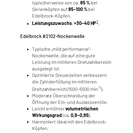
typischerweise von ca.
85 %
bei
Serienköpfen auf
95-100 %
bei
Edelbrock-Köpfen.
3
Leistungszuwachs
:
+30–40 HP
.
Edelbrock #2102-Nockenwelle
Typische „mild performance“-
Nockenwelle, die auf eine gute
Leistung im mittleren Drehzahlbereich
ausgelegt ist.
Optimierte Steuerzeiten verbessern
die Zylinderfüllung im mittleren
-1
Drehzahlbereich (1500–5500 min
).
Moderate Überschneidung der
Öffnung der Ein- und Auslassventile.
Leicht erhöhter
volumetrischen
Wirkungsgrad
(ca.
0,9–0,95
).
Harmoniert ideal mit den Edelbrock-
Köpfen.