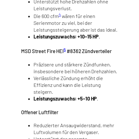
Unterstützt hohe Drehzahlen ohne
Leistungsverlust.
4
Die 600 cfm
wären für einen
Serienmotor zu viel, bei der
Leistungssteigerung aber ist das ideal.
Leistungszuwachs: +10–15 HP
.
5
MSD Street Fire HEI
#8362 Zündverteiler
Präzisere und stärkere Zündfunken,
insbesondere bei höheren Drehzahlen.
Verlässliche Zündung erhöht die
Effizienz und kann die Leistung
steigern.
Leistungszuwachs: +5–10 HP
.
Offener Luftfilter
Reduzierter Ansaugwiderstand, mehr
Luftvolumen für den Vergaser.
Unterstützt das gesamte