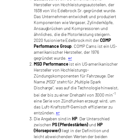
Hersteller von Hochleistungsautoteilen, der
1938 von Vic Edelbrock Sr. gegründet wurde.
Das Unternehmen entwickelt und produziert
Komponenten wie Vergaser, Zylinderköpfe,
Ansaugbrücken und Kompressoren und
ähnliches, die die Motorleistung steigern.
2020 fusionierte Edelbrock mit der
COMP
Performance Group
. COMP Cams ist ein US-
amerikanischer Hersteller, der 1976
gegründet wurde.
↩︎
MSD Performance
ist ein US-amerikanischer
Hersteller von Hochleistungs-
Zündungskomponenten für Fahrzeuge. Der
Name „MSD“ steht für „Multiple Spark
Discharge“, was auf die Technologie hinweist,
-1
bei der bis zu einer Drehzahl von 3000 min
eine Serie von Zündfunken erzeugt wird, um
das Luft-Kraftstoff-Gemisch effizienter zu
entzünden.
↩︎
Die Angaben sind in
HP
. Der Unterschied
zwischen
PS (Pferdestärken)
und
HP
(Horsepower)
liegt in der Definition und
leicht abweichenden Werten der beiden