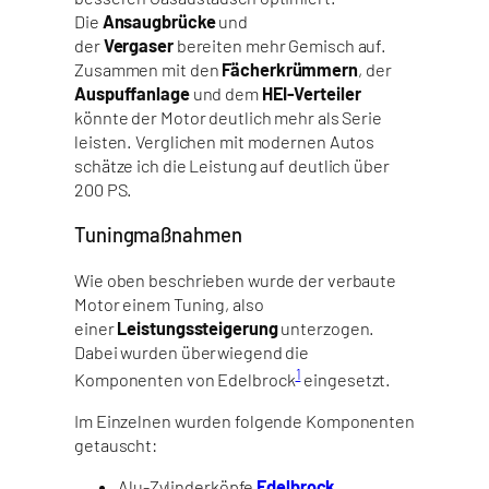
Die
Ansaugbrücke
und
der
Vergaser
bereiten mehr Gemisch auf.
Zusammen mit den
Fächerkrümmern
, der
Auspuffanlage
und dem
HEI-Verteiler
könnte der Motor deutlich mehr als Serie
leisten. Verglichen mit modernen Autos
schätze ich die Leistung auf deutlich über
200 PS.
Tuningmaßnahmen
Wie oben beschrieben wurde der verbaute
Motor einem Tuning, also
einer
Leistungssteigerung
unterzogen.
Dabei wurden überwiegend die
1
Komponenten von Edelbrock
eingesetzt.
Im Einzelnen wurden folgende Komponenten
getauscht:
Alu-Zylinderköpfe
Edelbrock