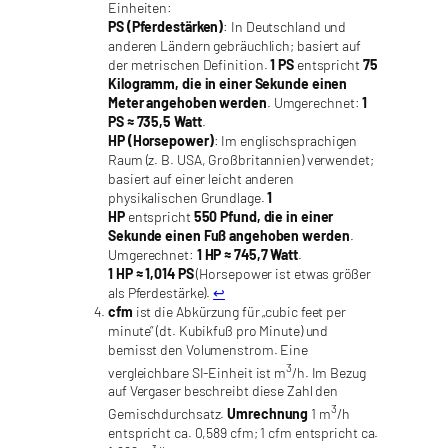
Einheiten:
PS (Pferdestärken)
:
In Deutschland und
anderen Ländern gebräuchlich; basiert auf
der metrischen Definition.
1 PS
entspricht
75
Kilogramm, die in einer Sekunde einen
Meter angehoben werden
. Umgerechnet:
1
PS ≈ 735,5 Watt
.
HP (Horsepower)
: Im englischsprachigen
Raum (z. B. USA, Großbritannien) verwendet;
basiert auf einer leicht anderen
physikalischen Grundlage.
1
HP
entspricht
550 Pfund, die in einer
Sekunde einen Fuß angehoben werden
.
Umgerechnet:
1 HP ≈ 745,7 Watt
.
1 HP ≈ 1,014 PS
(Horsepower ist etwas größer
als Pferdestärke).
↩︎
cfm
ist die Abkürzung für „cubic feet per
minute“ (dt. Kubikfuß pro Minute) und
bemisst den Volumenstrom. Eine
3
vergleichbare SI-Einheit ist m
/h. Im Bezug
auf Vergaser beschreibt diese Zahl den
3
Gemischdurchsatz.
Umrechnung
1 m
/h
entspricht ca. 0,589 cfm; 1 cfm entspricht ca.