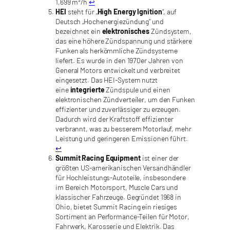
1,699 m³/h
↩︎
HEI
steht für „
High Energy Ignition
“, auf
Deutsch „Hochenergiezündung“ und
bezeichnet ein
elektronisches
Zündsystem,
das eine höhere Zündspannung und stärkere
Funken als herkömmliche Zündsysteme
liefert. Es wurde in den 1970er Jahren von
General Motors entwickelt und verbreitet
eingesetzt. Das HEI-System nutzt
eine
integrierte
Zündspule und einen
elektronischen Zündverteiler, um den Funken
effizienter und zuverlässiger zu erzeugen.
Dadurch wird der Kraftstoff effizienter
verbrannt, was zu besserem Motorlauf, mehr
Leistung und geringeren Emissionen führt.
↩︎
Summit Racing Equipment
ist einer der
größten US-amerikanischen Versandhändler
für Hochleistungs-Autoteile, insbesondere
im Bereich Motorsport, Muscle Cars und
klassischer Fahrzeuge. Gegründet 1968 in
Ohio, bietet Summit Racing ein riesiges
Sortiment an Performance-Teilen für Motor,
Fahrwerk, Karosserie und Elektrik. Das