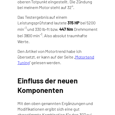
oberen Totpunkt eingestellt. Die Zündung
bei meinem Motor steht auf 32°.
Das Testergebnis auf einem
Leistungsprüfstand lautete
315 HP
bei 5200
-1
min
und 330 lb-ft bzw.
447 Nm
Drehmoment
-1
bei 3800 min
. Also absolut traumhafte
Werte.
Den Artikel von Motortrend habe ich
übersetzt, er kann auf der Seite „
Motortend
Tuning
“ gelesen werden.
Einfluss der neuen
Komponenten
Mit den oben genannten Ergänzungen und
Modifikationen ergibt sich eine gut
abgestimmte Kombination für den 307 cui