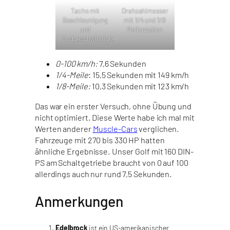
Tacho mit
Drehzahlmesser
Beschleunigung
mit 1/4 und 1/8
und
Meilenzeiten
Endgeschwindigkeit
0-100 km/h:
7,6 Sekunden
1/4-Meile
: 15,5 Sekunden mit 149 km/h
1/8-Meile:
10,3 Sekunden mit 123 km/h
Das war ein erster Versuch, ohne Übung und
nicht optimiert. Diese Werte habe ich mal mit
Werten anderer
Muscle-Cars
verglichen.
Fahrzeuge mit 270 bis 330 HP hatten
ähnliche Ergebnisse. Unser Golf mit 160 DIN-
PS am Schaltgetriebe braucht von 0 auf 100
allerdings auch nur rund 7,5 Sekunden.
Anmerkungen
Edelbrock
ist ein US-amerikanischer