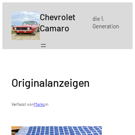
Zum
Inhalt
Chevrolet
die 1.
springen
Camaro
Generation
Originalanzeigen
Verfasst von
Marko
in