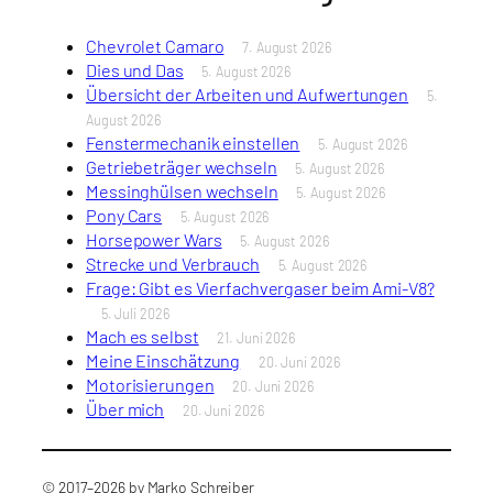
Chevrolet Camaro
7. August 2026
Dies und Das
5. August 2026
Übersicht der Arbeiten und Aufwertungen
5.
August 2026
Fenstermechanik einstellen
5. August 2026
Getriebeträger wechseln
5. August 2026
Messinghülsen wechseln
5. August 2026
Pony Cars
5. August 2026
Horsepower Wars
5. August 2026
Strecke und Verbrauch
5. August 2026
Frage: Gibt es Vierfachvergaser beim Ami-V8?
5. Juli 2026
Mach es selbst
21. Juni 2026
Meine Einschätzung
20. Juni 2026
Motorisierungen
20. Juni 2026
Über mich
20. Juni 2026
© 2017–2026 by Marko Schreiber