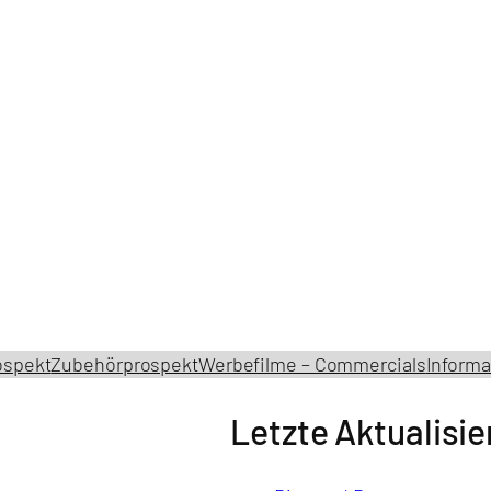
ospekt
Zubehörprospekt
Werbefilme – Commercials
Informa
Letzte Aktualisi