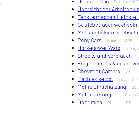
s
Dies und Das
5. August 202
Übersicht der Arbeiten 
Fenstermechanik einstel
Getriebeträger wechseln
Messinghülsen wechseln
Pony Cars
5. August 2026
Horsepower Wars
5. Augu
Strecke und Verbrauch
Frage: Gibt es Vierfachv
Chevrolet Camaro
29. Jun
Mach es selbst
21. Juni 202
Meine Einschätzung
20. 
Motorisierungen
20. Juni 
Über mich
20. Juni 2026