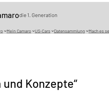
Camaro
die 1. Generation
ro
Mein Camaro
US-Cars
Datensammlung
Mach es se
n und Konzepte“