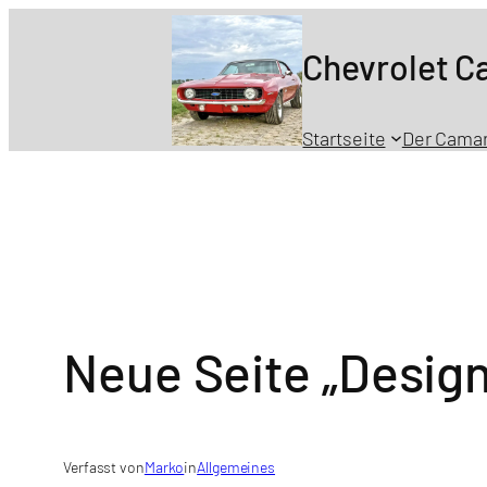
Zum
Inhalt
Chevrolet 
springen
Startseite
Der Cama
Neue Seite „Desig
Verfasst von
Marko
in
Allgemeines