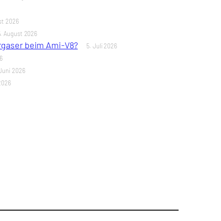
st 2026
5. August 2026
ergaser beim Ami-V8?
5. Juli 2026
6
Juni 2026
2026