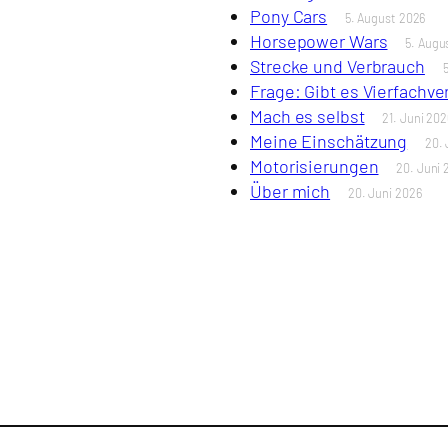
Pony Cars
5. August 2026
Horsepower Wars
5. Augu
Strecke und Verbrauch
Frage: Gibt es Vierfachv
Mach es selbst
21. Juni 202
Meine Einschätzung
20. 
Motorisierungen
20. Juni 
Über mich
20. Juni 2026