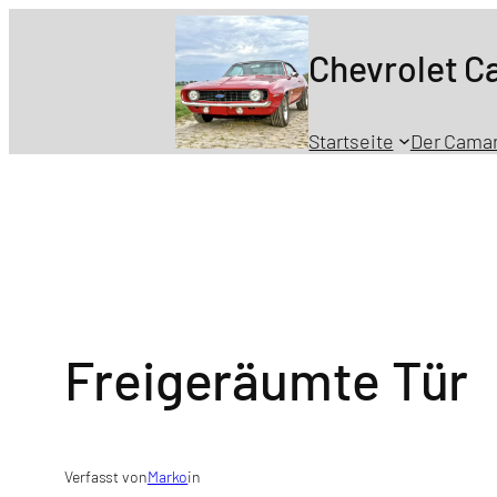
Zum
Inhalt
Chevrolet 
springen
Startseite
Der Cama
Freigeräumte Tür
Verfasst von
Marko
in