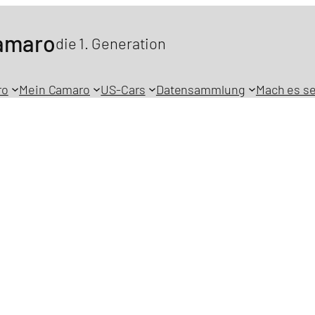
Camaro
die 1. Generation
ro
Mein Camaro
US-Cars
Datensammlung
Mach es se