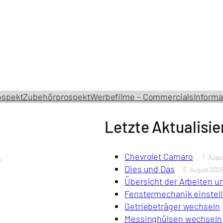
ospekt
Zubehörprospekt
Werbefilme – Commercials
Informa
Letzte Aktualisi
s
Chevrolet Camaro
7. Augu
Dies und Das
5. August 202
Übersicht der Arbeiten 
Fenstermechanik einstel
Getriebeträger wechseln
Messinghülsen wechseln