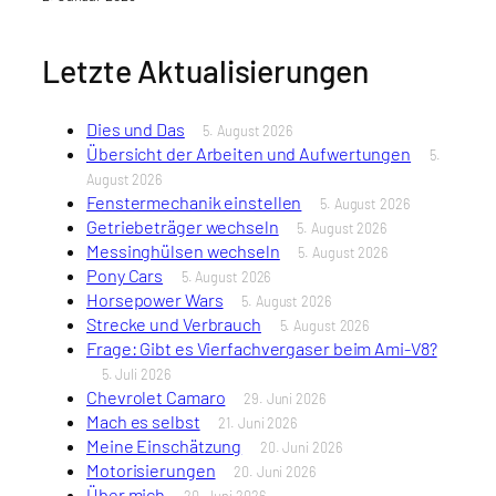
Letzte Aktualisierungen
Dies und Das
5. August 2026
Übersicht der Arbeiten und Aufwertungen
5.
August 2026
Fenstermechanik einstellen
5. August 2026
Getriebeträger wechseln
5. August 2026
Messinghülsen wechseln
5. August 2026
Pony Cars
5. August 2026
Horsepower Wars
5. August 2026
Strecke und Verbrauch
5. August 2026
Frage: Gibt es Vierfachvergaser beim Ami-V8?
5. Juli 2026
Chevrolet Camaro
29. Juni 2026
Mach es selbst
21. Juni 2026
Meine Einschätzung
20. Juni 2026
Motorisierungen
20. Juni 2026
Über mich
20. Juni 2026