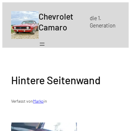
Zum
Inhalt
Chevrolet
die 1.
springen
Camaro
Generation
Hintere Seitenwand
Verfasst von
Marko
in