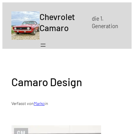
Zum
Inhalt
Chevrolet
die 1.
springen
Camaro
Generation
Camaro Design
Verfasst von
Marko
in