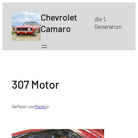
Zum
Inhalt
Chevrolet
die 1.
springen
Camaro
Generation
307 Motor
Verfasst von
Marko
in