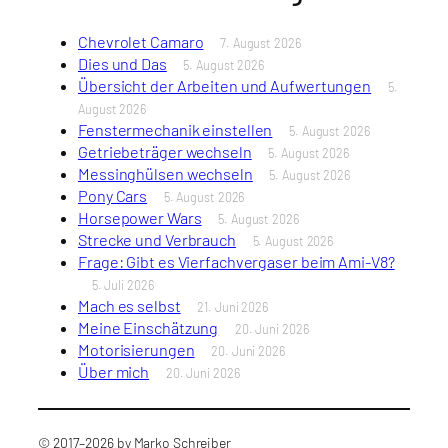
Chevrolet Camaro
7. August 2026
Dies und Das
5. August 2026
Übersicht der Arbeiten und Aufwertungen
5.
August 2026
Fenstermechanik einstellen
5. August 2026
Getriebeträger wechseln
5. August 2026
Messinghülsen wechseln
5. August 2026
Pony Cars
5. August 2026
Horsepower Wars
5. August 2026
Strecke und Verbrauch
5. August 2026
Frage: Gibt es Vierfachvergaser beim Ami-V8?
5. Juli 2026
Mach es selbst
21. Juni 2026
Meine Einschätzung
20. Juni 2026
Motorisierungen
20. Juni 2026
Über mich
20. Juni 2026
© 2017–2026 by Marko Schreiber