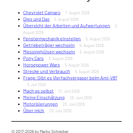
Chevrolet Camaro
7. August 2026
Dies und Das
5. August 2026
Übersicht der Arbeiten und Aufwertungen
5.
August 2026
Fenstermechanik einstellen
5. August 2026
Getriebeträger wechseln
5. August 2026
Messinghülsen wechseln
5. August 2026
Pony Cars
5. August 2026
Horsepower Wars
5. August 2026
Strecke und Verbrauch
5. August 2026
Frage: Gibt es Vierfachvergaser beim Ami-V8?
5. Juli 2026
Mach es selbst
21. Juni 2026
Meine Einschätzung
20. Juni 2026
Motorisierungen
20. Juni 2026
Über mich
20. Juni 2026
© 2017–2026 by Marko Schreiber