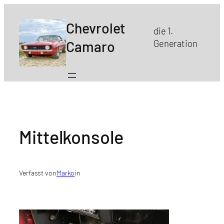
Zum
Inhalt
Chevrolet
die 1.
springen
Camaro
Generation
Mittelkonsole
Verfasst von
Marko
in