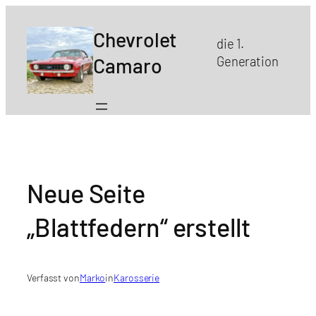
Zum
Inhalt
Chevrolet
die 1.
springen
Camaro
Generation
Neue Seite
„Blattfedern“ erstellt
Verfasst von
Marko
in
Karosserie