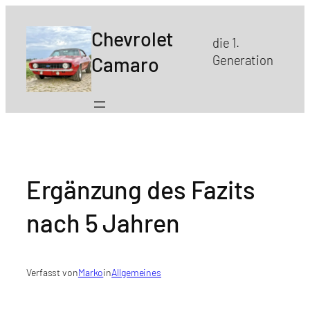
Zum
Inhalt
Chevrolet
die 1.
springen
Camaro
Generation
Ergänzung des Fazits
nach 5 Jahren
Verfasst von
Marko
in
Allgemeines