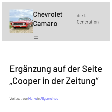
Zum
Inhalt
Chevrolet
die 1.
springen
Camaro
Generation
Ergänzung auf der Seite
„Cooper in der Zeitung“
Verfasst von
Marko
in
Allgemeines