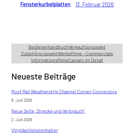
Fensterkurbelplatten
13. Februar 2026
Bedienerhandbuch
Verkaufsprospekt
Zubehörprospekt
Werbefilme – Commercials
Informationsfilme
Camaro im Detail
Neueste Beiträge
Roof Rail Weatherstrip Channel Corner Connectors
8. Juni 2026
Neue Seite „Strecke und Verbrauch“
2. Juni 2026
Vinyldachleistenhalter