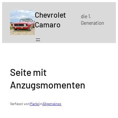
Zum
Inhalt
Chevrolet
die 1.
springen
Camaro
Generation
Seite mit
Anzugsmomenten
Verfasst von
Marko
in
Allgemeines