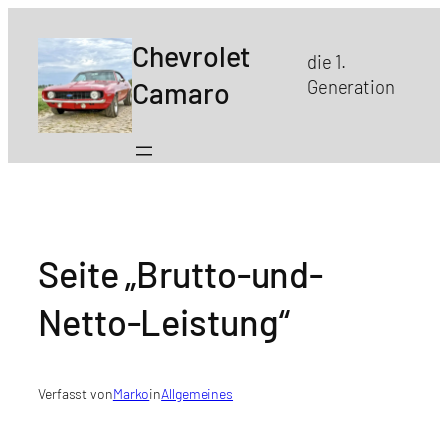
Zum
Inhalt
Chevrolet
die 1.
springen
Camaro
Generation
Seite „Brutto-und-
Netto-Leistung“
Verfasst von
Marko
in
Allgemeines