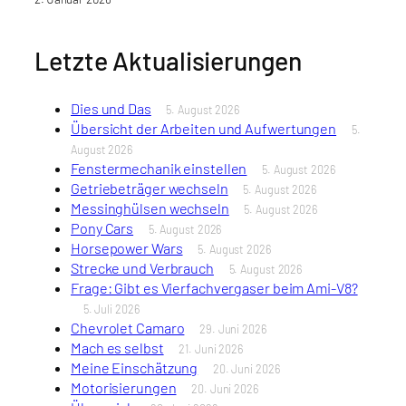
Letzte Aktualisierungen
Dies und Das
5. August 2026
Übersicht der Arbeiten und Aufwertungen
5.
August 2026
Fenstermechanik einstellen
5. August 2026
Getriebeträger wechseln
5. August 2026
Messinghülsen wechseln
5. August 2026
Pony Cars
5. August 2026
Horsepower Wars
5. August 2026
Strecke und Verbrauch
5. August 2026
Frage: Gibt es Vierfachvergaser beim Ami-V8?
5. Juli 2026
Chevrolet Camaro
29. Juni 2026
Mach es selbst
21. Juni 2026
Meine Einschätzung
20. Juni 2026
Motorisierungen
20. Juni 2026