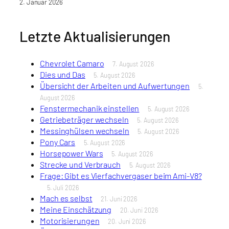
2. Januar 2026
Letzte Aktualisierungen
Chevrolet Camaro
7. August 2026
Dies und Das
5. August 2026
Übersicht der Arbeiten und Aufwertungen
5.
August 2026
Fenstermechanik einstellen
5. August 2026
Getriebeträger wechseln
5. August 2026
Messinghülsen wechseln
5. August 2026
Pony Cars
5. August 2026
Horsepower Wars
5. August 2026
Strecke und Verbrauch
5. August 2026
Frage: Gibt es Vierfachvergaser beim Ami-V8?
5. Juli 2026
Mach es selbst
21. Juni 2026
Meine Einschätzung
20. Juni 2026
Motorisierungen
20. Juni 2026