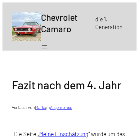
Zum
Inhalt
Chevrolet
die 1.
springen
Camaro
Generation
Fazit nach dem 4. Jahr
Verfasst von
Marko
in
Allgemeines
Die Seite „
Meine Einschätzung
“ wurde um das