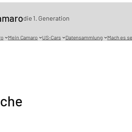
Camaro
die 1. Generation
ro
Mein Camaro
US-Cars
Datensammlung
Mach es se
äche