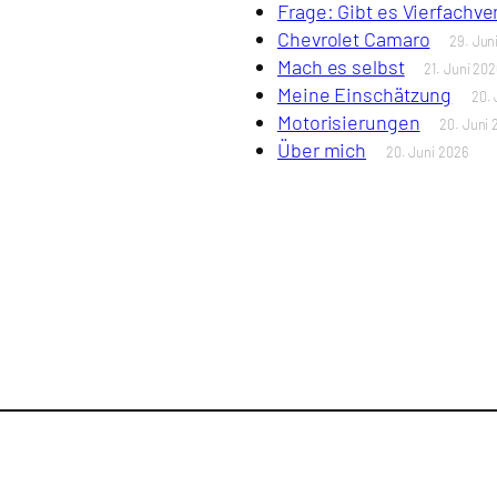
Frage: Gibt es Vierfachv
Chevrolet Camaro
29. Jun
Mach es selbst
21. Juni 202
Meine Einschätzung
20. 
Motorisierungen
20. Juni 
Über mich
20. Juni 2026