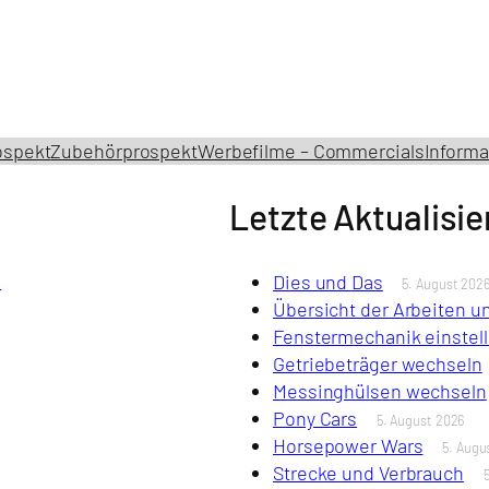
ospekt
Zubehörprospekt
Werbefilme – Commercials
Informa
Letzte Aktualisi
s
Dies und Das
5. August 202
Übersicht der Arbeiten 
Fenstermechanik einstel
Getriebeträger wechseln
Messinghülsen wechseln
Pony Cars
5. August 2026
Horsepower Wars
5. Augu
Strecke und Verbrauch